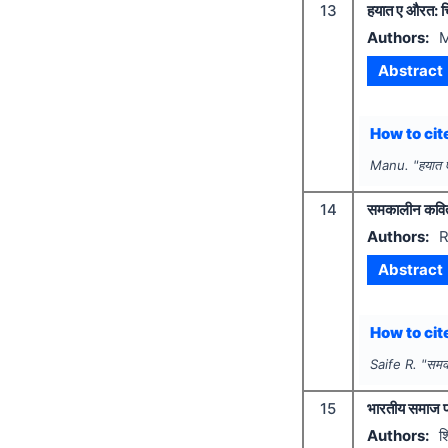
13
हयात ए औरत: चि
Authors:
Abstract
How to cite
Manu.
"
हयात 
14
समकालीन कविता 
Authors:
R
Abstract
How to cite
Saife R.
"
समका
15
भारतीय समाज पर
Authors:
श