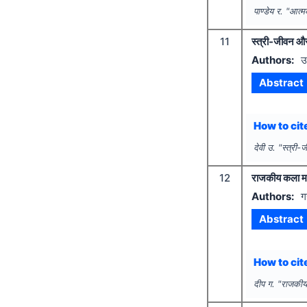
पाण्डेय र.
"
आत्म
11
स्त्री-जीवन और 
Authors:
उ
Abstract
How to cite
देवी उ.
"
स्त्री-
12
राजकीय कला मह
Authors:
ग
Abstract
How to cite
दीप ग.
"
राजकीय