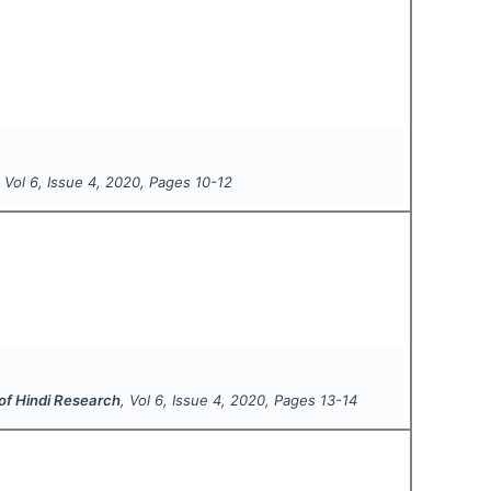
, Vol
6
, Issue
4
,
2020
, Pages
10-12
 of Hindi Research
, Vol
6
, Issue
4
,
2020
, Pages
13-14