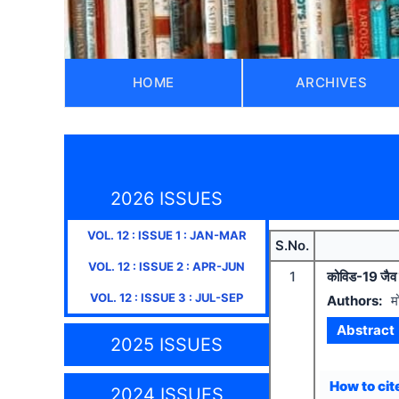
HOME
ARCHIVES
2026 ISSUES
VOL.
12
: ISSUE
1
:
JAN-MAR
S.No.
VOL.
12
: ISSUE
2
:
APR-JUN
1
कोविड-19 जैव वि
VOL.
12
: ISSUE
3
:
JUL-SEP
Authors:
म
Abstract
2025 ISSUES
How to cite
2024 ISSUES