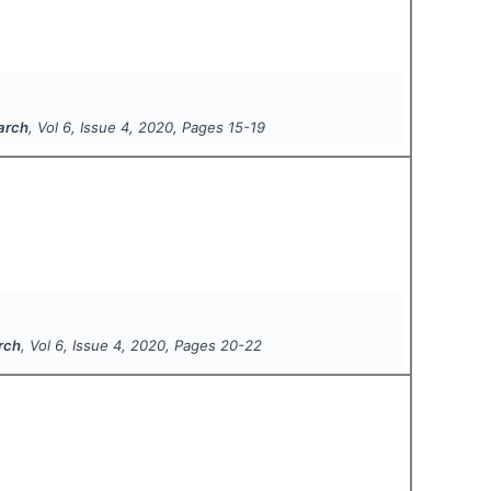
earch
, Vol
6
, Issue
4
,
2020
, Pages
15-19
arch
, Vol
6
, Issue
4
,
2020
, Pages
20-22