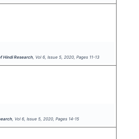
of Hindi Research
, Vol
6
, Issue
5
,
2020
, Pages
11-13
esearch
, Vol
6
, Issue
5
,
2020
, Pages
14-15