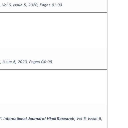
, Vol
6
, Issue
5
,
2020
, Pages
01-03
6
, Issue
5
,
2020
, Pages
04-06
न".
International Journal of Hindi Research
, Vol
6
, Issue
5
,