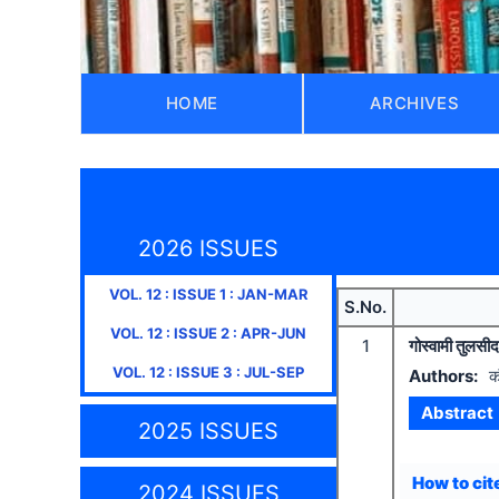
HOME
ARCHIVES
2026 ISSUES
VOL.
12
: ISSUE
1
:
JAN-MAR
S.No.
VOL.
12
: ISSUE
2
:
APR-JUN
1
गोस्वामी तुलसी
VOL.
12
: ISSUE
3
:
JUL-SEP
Authors:
क
Abstract
2025 ISSUES
How to cite
2024 ISSUES