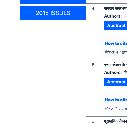
4
सरदार बल्लभभाई 
2015 ISSUES
Authors:
अ
Abstract
How to cite
सिंह अ. प.
"
सरदा
5
प्रभा खेतान के उ
Authors:
ह
Abstract
How to cite
सिंह ह.
"
प्रभा खे
6
प्रामाणिक वैष्ण