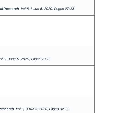
ndi Research
, Vol
6
, Issue
5
,
2020
, Pages
27-28
Vol
6
, Issue
5
,
2020
, Pages
29-31
 Research
, Vol
6
, Issue
5
,
2020
, Pages
32-35