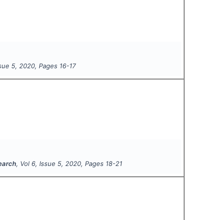
ssue
5
,
2020
, Pages
16-17
search
, Vol
6
, Issue
5
,
2020
, Pages
18-21