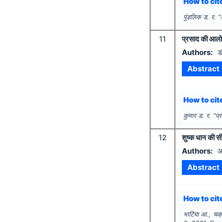
How to cite
पुंडलिक ड. र.
"
11
प्रसाद की आलोच
Authors:
ड
Abstract
How to cite
कुमार ड. र.
"
प्
12
शुष्क धान की स
Authors:
आ
Abstract
How to cite
भाटिया आ., चक्र