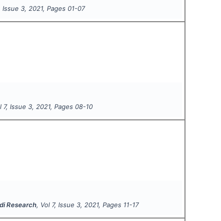
, Issue
3
,
2021
, Pages
01-07
ol
7
, Issue
3
,
2021
, Pages
08-10
ndi Research
, Vol
7
, Issue
3
,
2021
, Pages
11-17