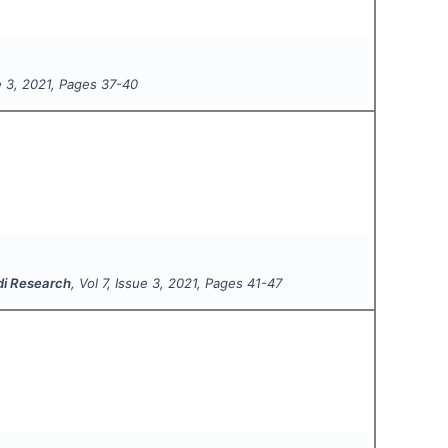
e
3
,
2021
, Pages
37-40
ndi Research
, Vol
7
, Issue
3
,
2021
, Pages
41-47