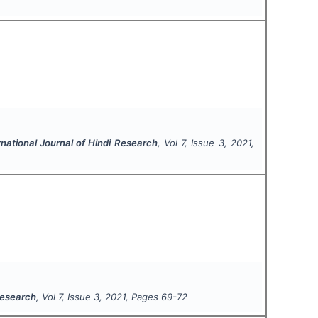
rnational Journal of Hindi Research
, Vol
7
, Issue
3
,
2021
,
 Research
, Vol
7
, Issue
3
,
2021
, Pages
69-72