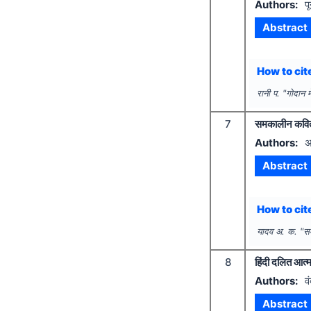
Authors:
प
Abstract
How to cite
रानी प.
"
गोदान म
7
समकालीन कविता 
Authors:
अ
Abstract
How to cite
यादव अ. क.
"
सम
8
हिंदी दलित आत्
Authors:
व
Abstract