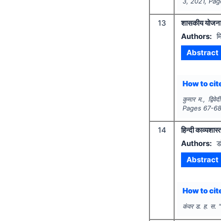
3
,
2021
, Pa
13
शासकीय योजनाओं
Authors:
म
Abstract
How to cite
कुमार म., द्विवे
Pages
67-6
14
हिन्दी काव्यशास
Authors:
ड
Abstract
How to cite
कंवर ड. ह. स.