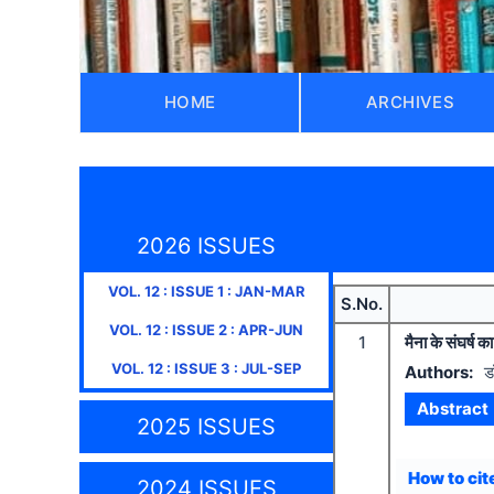
HOME
ARCHIVES
2026 ISSUES
VOL.
12
: ISSUE
1
:
JAN-MAR
S.No.
VOL.
12
: ISSUE
2
:
APR-JUN
1
मैना के संघर्ष क
VOL.
12
: ISSUE
3
:
JUL-SEP
Authors:
ड
Abstract
2025 ISSUES
How to cite
2024 ISSUES