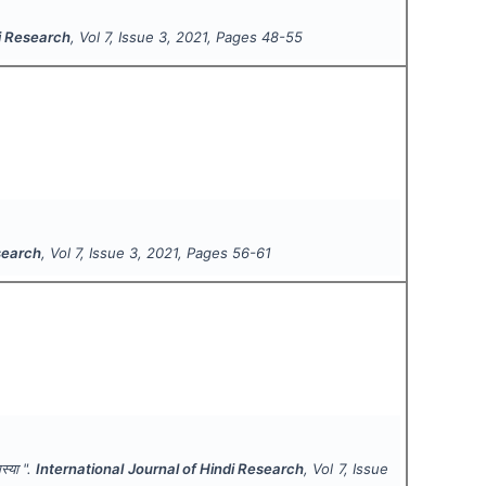
di Research
, Vol
7
, Issue
3
,
2021
, Pages
48-55
esearch
, Vol
7
, Issue
3
,
2021
, Pages
56-61
स्या ".
International Journal of Hindi Research
, Vol
7
, Issue