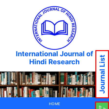
International Journal of
Journal List
Hindi Research
HOME