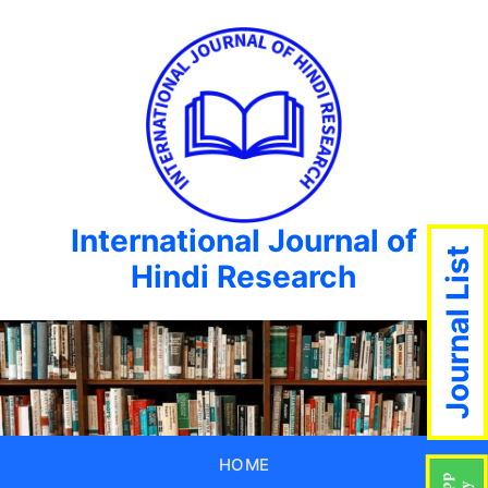
International Journal of
Journal List
Hindi Research
HOME