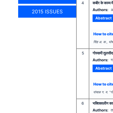
4
कबीर के काव्य मे
Authors:
अ
2015 ISSUES
Abstract
How to cite
सिंह अ. क., घो
5
गोस्वामी तुलसीद
Authors:
ग
Abstract
How to cite
पांचाळ ग. म.
"
गो
6
भक्तिकालीन काव
Authors:
त