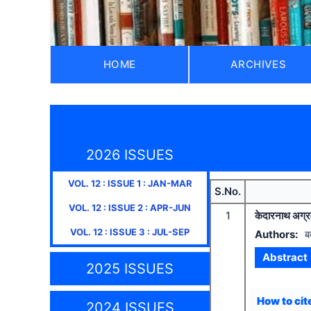
HOME
ARCHIVES
2026 ISSUES
VOL.
12
: ISSUE
1
:
JAN-MAR
S.No.
VOL.
12
: ISSUE
2
:
APR-JUN
1
केदारनाथ अग्रव
VOL.
12
: ISSUE
3
:
JUL-SEP
Authors:
ब
Abstract
2025 ISSUES
How to cite
2024 ISSUES