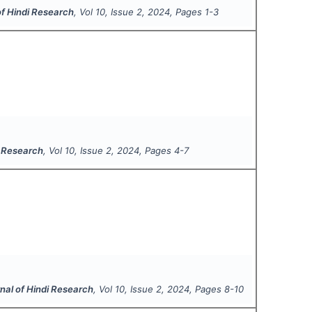
of Hindi Research
, Vol
10
, Issue
2
,
2024
, Pages
1-3
i Research
, Vol
10
, Issue
2
,
2024
, Pages
4-7
rnal of Hindi Research
, Vol
10
, Issue
2
,
2024
, Pages
8-10