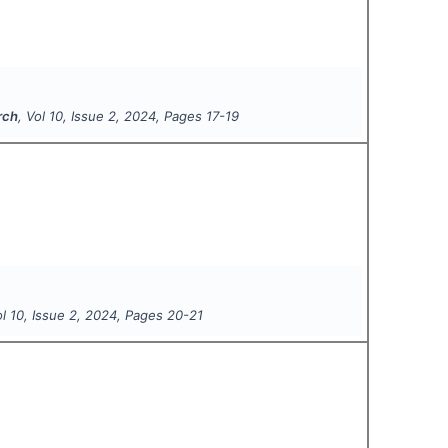
rch
, Vol
10
, Issue
2
,
2024
, Pages
17-19
ol
10
, Issue
2
,
2024
, Pages
20-21