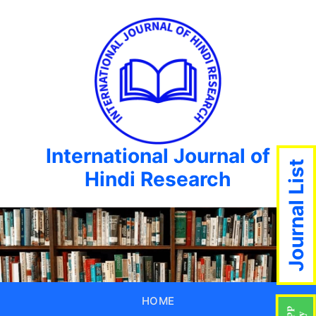
International Journal of
Journal List
Hindi Research
HOME