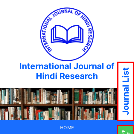
International Journal of
Journal List
Hindi Research
HOME