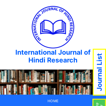
International Journal of
Journal List
Hindi Research
HOME