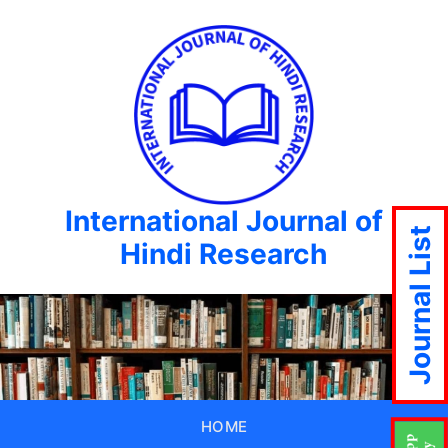
International Journal of
Journal List
Hindi Research
HOME